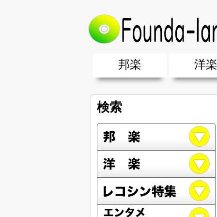
邦楽
洋
邦楽ポップス(J-POP)
邦楽ロック(J-ROCK)
K-POP
アニソン/ボカロ
アイドル
ヴィジュアル系(V系)
邦楽男性アーティスト
邦楽女性アーティスト
クラブミュ
ダンスミュ
洋楽男性ア
洋楽女性ア
【洋楽】夏
男女グループ・デュエット・その
2019年・2018年・2017年「邦
EDM(エレ
男女グルー
2019年・2
検索