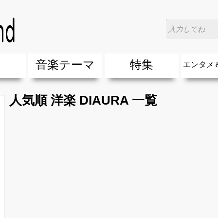
楽
音楽テーマ
特集
エンタメ
ージック
ージック
ーティスト
ーティスト
歌(サマーソング)
最新のヒット曲&流行・話題の歌
人気曲&おすすめ
音楽ランキング
ラブソング(恋愛ソング)
応援ソング
バラード・歌詞が泣ける歌
友達&友情ソング・青春ソング
スポーツ・部活応援ソング
卒業ソング&入学ソング
春うた&桜ソング
夏歌(サマーソング)
ハロウィンソング&秋の歌
冬歌&クリスマスソング
お別れの曲・旅立ちの歌
パーティーソング
ドライブ音楽BGM
カラオケ
誕生日ソング&お祝いの歌
ウェディングソング・結婚式の曲
メロディ・曲の雰囲気別
音楽BGM&メドレー
学校(行事・合唱)曲
発売年代別・年齢別 人気音楽
"総"アーティスト
エンタメ
他
楽」の人気＆おすすめ
クトロニック・ダンス・ミュージック)
プ・デュエット・その他
018年・2017年「洋楽」の人気＆おすすめ
10、20代に人気・話題・流行・おすすめな邦楽＆洋
SNS・音楽アプリで10・20代に人気&おすすめな曲
勉強・試験・受験応援ソング 知識に役立つ歌
元気が出る歌・やる気が出る曲・明るい曲・楽しい歌
テンションが上がる歌&盛り上がる曲
大切な人に贈る歌&ありがとうソング(感謝の歌)
自然音BGM・癒しの音楽(リラックス・ヒーリング)
音楽ニュ
エンタメ
人気順 洋楽 DIAURA 一覧