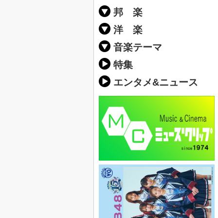
邦 楽
邦楽ポップス(J
邦楽ロック(J-
K-POP
アニソン/ボ
アイドル
ヴィジュアル系
邦楽男性アー
邦楽女性アー
男女グループ
2019年・20
他
楽」の人気＆
洋 楽
EDM(エレク
クラブミュー
ダンスミュー
洋楽男性アー
洋楽女性アー
男女グループ
【洋楽】夏歌(
2019年・20
ス・ミュージ
他
楽」の人気＆
音楽テーマ
最新のヒット
人気曲&おす
音楽ランキン
ラブソング(恋
応援ソング
バラード・歌
友達&友情ソ
スポーツ・部
卒業ソング&
10、20代に
SNS・音楽ア
勉強・試験・
春うた&桜ソ
夏歌(サマーソ
ハロウィンソ
冬歌&クリス
元気が出る歌
テンションが
大切な人に贈
お別れの曲・
パーティーソ
ドライブ音楽
カラオケ
誕生日ソング
ウェディング
メロディ・曲
音楽BGM&メ
学校(行事・合
発売年代別・
自然音BGM
"総"アーティ
おすすめな邦
人気&おすす
識に役立つ歌
明るい曲・楽
る曲
ング(感謝の歌
クス・ヒーリ
特集
歌
エンタメ&ニュース