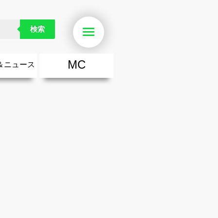
検索
Menu
MC
＆ニュース
楽
・勇気が出る歌
ース
ニュース