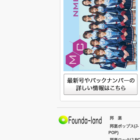
邦 楽
邦楽ポップス(J-
POP)
邦楽ロック(J-RO